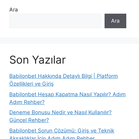
e
Ara
s
i
Ara
Son Yazılar
Babilonbet Hakkında Detaylı Bilgi | Platform
Özellikleri ve Giriş
Babilonbet Hesap Kapatma Nasıl Yapılır? Adım
Adım Rehber?
Deneme Bonusu Nedir ve Nasıl Kullanılır?
Güncel Rehber?
Babilonbet Sorun Çözümü: Giriş ve Teknik
Aksaklıklar İçin Adım Adım Rehber