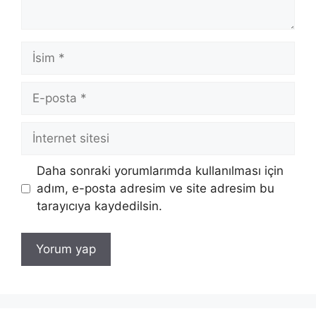
İ
s
i
E
m
-
p
İ
o
n
s
t
Daha sonraki yorumlarımda kullanılması için
t
e
adım, e-posta adresim ve site adresim bu
a
r
tarayıcıya kaydedilsin.
n
e
t
s
i
t