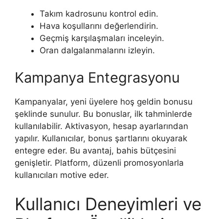
Takım kadrosunu kontrol edin.
Hava koşullarını değerlendirin.
Geçmiş karşılaşmaları inceleyin.
Oran dalgalanmalarını izleyin.
Kampanya Entegrasyonu
Kampanyalar, yeni üyelere hoş geldin bonusu
şeklinde sunulur. Bu bonuslar, ilk tahminlerde
kullanılabilir. Aktivasyon, hesap ayarlarından
yapılır. Kullanıcılar, bonus şartlarını okuyarak
entegre eder. Bu avantaj, bahis bütçesini
genişletir. Platform, düzenli promosyonlarla
kullanıcıları motive eder.
Kullanıcı Deneyimleri ve