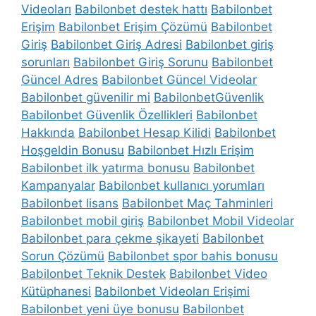
Videoları
Babilonbet destek hattı
Babilonbet
Erişim
Babilonbet Erişim Çözümü
Babilonbet
Giriş
Babilonbet Giriş Adresi
Babilonbet giriş
sorunları
Babilonbet Giriş Sorunu
Babilonbet
Güncel Adres
Babilonbet Güncel Videolar
Babilonbet güvenilir mi
BabilonbetGüvenlik
Babilonbet Güvenlik Özellikleri
Babilonbet
Hakkında
Babilonbet Hesap Kilidi
Babilonbet
Hoşgeldin Bonusu
Babilonbet Hızlı Erişim
Babilonbet ilk yatırma bonusu
Babilonbet
Kampanyalar
Babilonbet kullanıcı yorumları
Babilonbet lisans
Babilonbet Maç Tahminleri
Babilonbet mobil giriş
Babilonbet Mobil Videolar
Babilonbet para çekme şikayeti
Babilonbet
Sorun Çözümü
Babilonbet spor bahis bonusu
Babilonbet Teknik Destek
Babilonbet Video
Kütüphanesi
Babilonbet Videoları Erişimi
Babilonbet yeni üye bonusu
Babilonbet