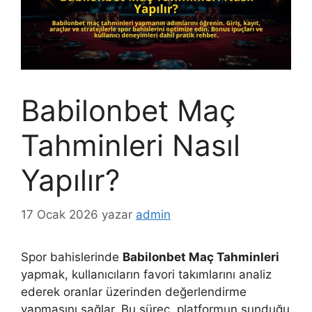
Babilonbet Maç
Tahminleri Nasıl
Yapılır?
17 Ocak 2026
yazar
admin
Spor bahislerinde
Babilonbet Maç Tahminleri
yapmak, kullanıcıların favori takımlarını analiz
ederek oranlar üzerinden değerlendirme
yapmasını sağlar. Bu süreç, platformun sunduğu