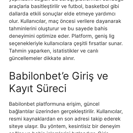
araçlarla basitleştirilir ve futbol, basketbol gibi
dallarda etkili sonuçlar elde etmeye yardımcı
olur. Kullanıcılar, maç öncesi verilere dayanarak
tahminlerini oluşturur ve bu sayede bahis
deneyimini optimize eder. Platform, geniş lig
seçenekleriyle kullanıcılara çeşitli fırsatlar sunar.
Tahmin yaparken, istatistikler ve canlı
güncellemeler dikkate alınır.
Babilonbet’e Giriş ve
Kayıt Süreci
Babilonbet platformuna erişim, güncel
bağlantılar üzerinden gerçekleştirilir. Kullanıcılar,
resmi kaynaklardan en son adresi takip ederek
siteye ulaşır. Bu yöntem, kesintisiz bir deneyim