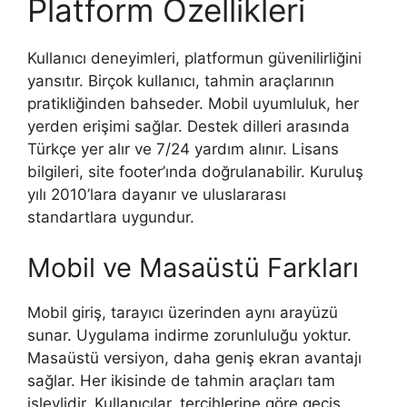
Platform Özellikleri
Kullanıcı deneyimleri, platformun güvenilirliğini
yansıtır. Birçok kullanıcı, tahmin araçlarının
pratikliğinden bahseder. Mobil uyumluluk, her
yerden erişimi sağlar. Destek dilleri arasında
Türkçe yer alır ve 7/24 yardım alınır. Lisans
bilgileri, site footer’ında doğrulanabilir. Kuruluş
yılı 2010’lara dayanır ve uluslararası
standartlara uygundur.
Mobil ve Masaüstü Farkları
Mobil giriş, tarayıcı üzerinden aynı arayüzü
sunar. Uygulama indirme zorunluluğu yoktur.
Masaüstü versiyon, daha geniş ekran avantajı
sağlar. Her ikisinde de tahmin araçları tam
işlevlidir. Kullanıcılar, tercihlerine göre geçiş