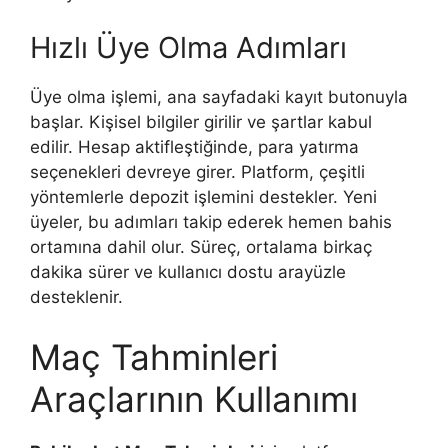
Hızlı Üye Olma Adımları
Üye olma işlemi, ana sayfadaki kayıt butonuyla
başlar. Kişisel bilgiler girilir ve şartlar kabul
edilir. Hesap aktifleştiğinde, para yatırma
seçenekleri devreye girer. Platform, çeşitli
yöntemlerle depozit işlemini destekler. Yeni
üyeler, bu adımları takip ederek hemen bahis
ortamına dahil olur. Süreç, ortalama birkaç
dakika sürer ve kullanıcı dostu arayüzle
desteklenir.
Maç Tahminleri
Araçlarının Kullanımı