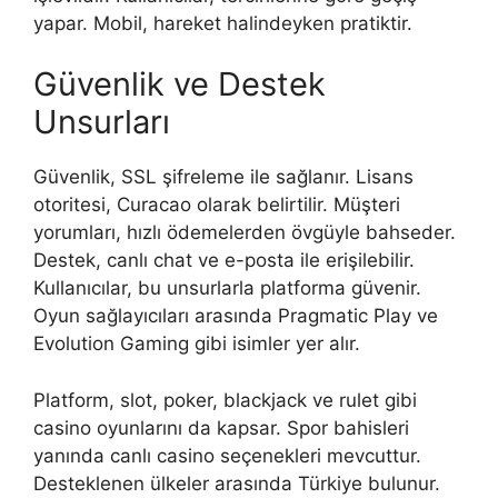
yapar. Mobil, hareket halindeyken pratiktir.
Güvenlik ve Destek
Unsurları
Güvenlik, SSL şifreleme ile sağlanır. Lisans
otoritesi, Curacao olarak belirtilir. Müşteri
yorumları, hızlı ödemelerden övgüyle bahseder.
Destek, canlı chat ve e-posta ile erişilebilir.
Kullanıcılar, bu unsurlarla platforma güvenir.
Oyun sağlayıcıları arasında Pragmatic Play ve
Evolution Gaming gibi isimler yer alır.
Platform, slot, poker, blackjack ve rulet gibi
casino oyunlarını da kapsar. Spor bahisleri
yanında canlı casino seçenekleri mevcuttur.
Desteklenen ülkeler arasında Türkiye bulunur.