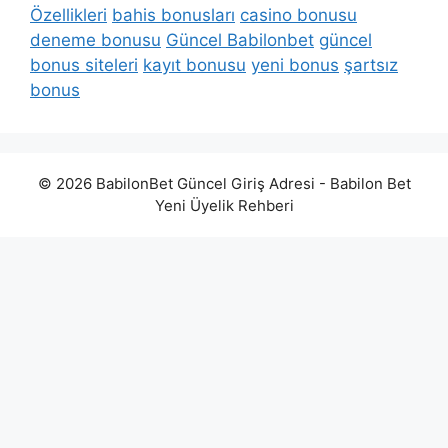
Özellikleri
bahis bonusları
casino bonusu
deneme bonusu
Güncel Babilonbet
güncel
bonus siteleri
kayıt bonusu
yeni bonus
şartsız
bonus
© 2026 BabilonBet Güncel Giriş Adresi - Babilon Bet
Yeni Üyelik Rehberi