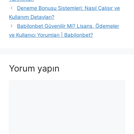
e
r
Deneme Bonusu Sistemleri: Nasıl Çalışır ve
t
i
l
Kullanım Detayları?
l
e
Babilonbet Güvenilir Mi? Lisans, Ödemeler
e
r
ve Kullanıcı Yorumları | Babilonbet?
r
Yorum yapın
Y
o
r
u
m