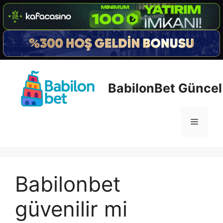
İçeriğe
atla
BabilonBet Güncel 
Menü
Babilonbet
güvenilir mi