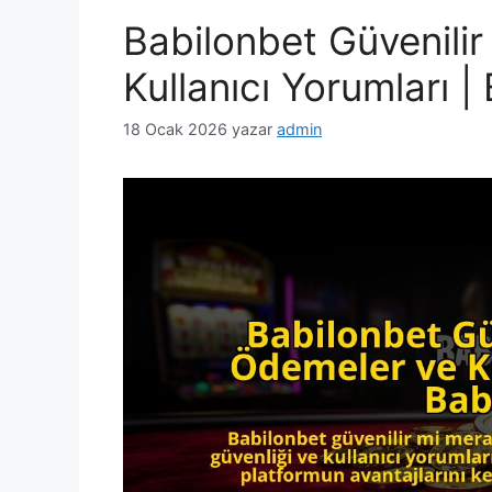
Babilonbet Güvenilir
Kullanıcı Yorumları |
18 Ocak 2026
yazar
admin