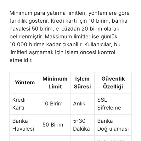
Minimum para yatırma limitleri, yöntemlere göre
farklılık gösterir. Kredi kartı için 10 birim, banka
havalesi 50 birim, e-cüzdan 20 birim olarak
belirlenmiştir. Maksimum limitler ise günlük
10.000 birime kadar çıkabilir. Kullanıcılar, bu
limitleri aşmamak için işlem öncesi kontrol
etmelidir.
Minimum
İşlem
Güvenlik
Yöntem
Limit
Süresi
Özelliği
Kredi
SSL
10 Birim
Anlık
Kartı
Şifreleme
Banka
5-30
Banka
50 Birim
Havalesi
Dakika
Doğrulaması