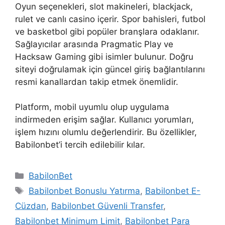
Oyun seçenekleri, slot makineleri, blackjack,
rulet ve canlı casino içerir. Spor bahisleri, futbol
ve basketbol gibi popüler branşlara odaklanır.
Sağlayıcılar arasında Pragmatic Play ve
Hacksaw Gaming gibi isimler bulunur. Doğru
siteyi doğrulamak için güncel giriş bağlantılarını
resmi kanallardan takip etmek önemlidir.
Platform, mobil uyumlu olup uygulama
indirmeden erişim sağlar. Kullanıcı yorumları,
işlem hızını olumlu değerlendirir. Bu özellikler,
Babilonbet’i tercih edilebilir kılar.
K
BabilonBet
a
E
Babilonbet Bonuslu Yatırma
,
Babilonbet E-
t
t
Cüzdan
,
Babilonbet Güvenli Transfer
,
e
i
Babilonbet Minimum Limit
,
Babilonbet Para
g