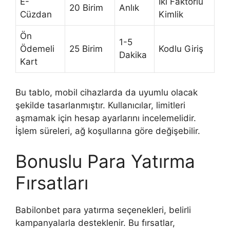
E-
İki Faktörlü
20 Birim
Anlık
Cüzdan
Kimlik
Ön
1-5
Ödemeli
25 Birim
Kodlu Giriş
Dakika
Kart
Bu tablo, mobil cihazlarda da uyumlu olacak
şekilde tasarlanmıştır. Kullanıcılar, limitleri
aşmamak için hesap ayarlarını incelemelidir.
İşlem süreleri, ağ koşullarına göre değişebilir.
Bonuslu Para Yatırma
Fırsatları
Babilonbet para yatırma seçenekleri, belirli
kampanyalarla desteklenir. Bu fırsatlar,