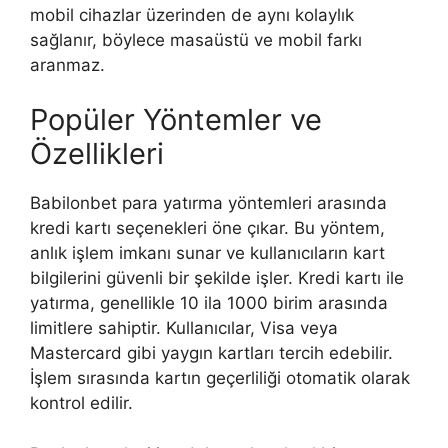
mobil cihazlar üzerinden de aynı kolaylık
sağlanır, böylece masaüstü ve mobil farkı
aranmaz.
Popüler Yöntemler ve
Özellikleri
Babilonbet para yatırma yöntemleri arasında
kredi kartı seçenekleri öne çıkar. Bu yöntem,
anlık işlem imkanı sunar ve kullanıcıların kart
bilgilerini güvenli bir şekilde işler. Kredi kartı ile
yatırma, genellikle 10 ila 1000 birim arasında
limitlere sahiptir. Kullanıcılar, Visa veya
Mastercard gibi yaygın kartları tercih edebilir.
İşlem sırasında kartın geçerliliği otomatik olarak
kontrol edilir.