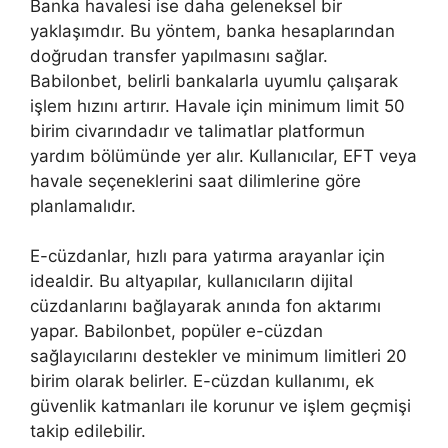
Banka havalesi ise daha geleneksel bir
yaklaşımdır. Bu yöntem, banka hesaplarından
doğrudan transfer yapılmasını sağlar.
Babilonbet, belirli bankalarla uyumlu çalışarak
işlem hızını artırır. Havale için minimum limit 50
birim civarındadır ve talimatlar platformun
yardım bölümünde yer alır. Kullanıcılar, EFT veya
havale seçeneklerini saat dilimlerine göre
planlamalıdır.
E-cüzdanlar, hızlı para yatırma arayanlar için
idealdir. Bu altyapılar, kullanıcıların dijital
cüzdanlarını bağlayarak anında fon aktarımı
yapar. Babilonbet, popüler e-cüzdan
sağlayıcılarını destekler ve minimum limitleri 20
birim olarak belirler. E-cüzdan kullanımı, ek
güvenlik katmanları ile korunur ve işlem geçmişi
takip edilebilir.