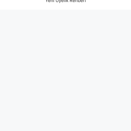
Yeni Üyelik Rehberi