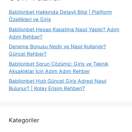
Babilonbet Hakkında Detaylı Bilgi | Platform
Özellikleri ve Giriş
Babilonbet Hesap Kapatma Nasıl Yapılır? Adım
Adım Rehber?
Deneme Bonusu Nedir ve Nasıl Kullanılır?
Güncel Rehber?
Babilonbet Sorun Çözümü: Giriş ve Teknik
Aksaklıklar İçin Adım Adım Rehber
Babilonbet Hızlı Güncel Giriş Adresi Nasıl
Bulunur? | Kolay Erişim Rehberi?
Kategoriler